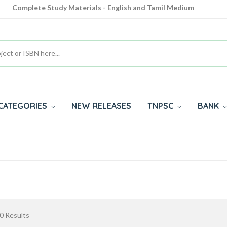
Complete Study Materials - English and Tamil Medium
Cash on Delivery Available throughout India
All subjects in one place for 10th, 11th, 12th
CATEGORIES
NEW RELEASES
TNPSC
BANK
0
Results